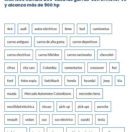
y alcanza más de 900 hp
4x4
audi
autos electricos
bmw
byd
camionetas
carros antiguos
carros de alta gama
carros deportivos
carros electricos
carros hibridos
carros nacionales
chevrolet
cifras
city cars
Colombia
comentarios
crossover
fiat
ford
fotos espia
hatchback
honda
hyundai
jeep
kia
mazda
Mercado Automotor Colombiano
mercedes benz
movilidad electrica
nissan
pick-up
pick ups
porsche
renault
sedan
suv
suv electrico
suzuki
tesla