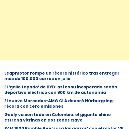
Leapmotor rompe un récord histórico tras entregar
más de 100.000 carros en julio
El ‘gallo tapado’ de BYD: así es su inesperado sedán
deportivo eléctrico con 900 km de autonomía
El nuevo Mercedes-AMG CLA devoró Nürburgring:
récord con cero emisiones
Geely va con toda en Colombia: el gigante chino
estrena vitrinas en dos zonas clave
RAM 1500 Rumble Bee ‘saca las garras’ con el motor V8