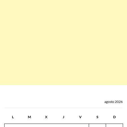
agosto 2026
L
M
X
J
V
S
D