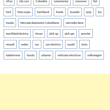
cifras
city cars
Colombia
comentarios
crossover
fiat
ford
fotos espia
hatchback
honda
hyundai
jeep
kia
mazda
Mercado Automotor Colombiano
mercedes benz
movilidad electrica
nissan
pick-up
pick ups
porsche
renault
sedan
suv
suv electrico
suzuki
tesla
todoterreno
toyota
urbanos
vehiculos electricos
volkswagen