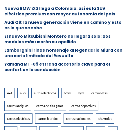
Nueva BMW iX3 llega a Colombia: así es la SUV
eléctrica premium con mayor autonomía del país
Audi Q8: la nueva generación viene en camino y esto
es lo que se sabe
⁠El nuevo Mitsubishi Montero no llegará solo: dos
modelos más usarán su apellido
Lamborghini rinde homenaje al legendario Miura con
una serie limitada del Revuelto
Yamaha MT-09 estrena accesorio clave para el
confort en la conducción
4x4
audi
autos electricos
bmw
byd
camionetas
carros antiguos
carros de alta gama
carros deportivos
carros electricos
carros hibridos
carros nacionales
chevrolet