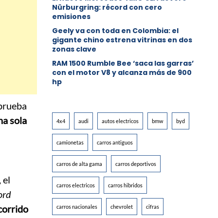
Nürburgring: récord con cero
emisiones
Geely va con toda en Colombia: el
gigante chino estrena vitrinas en dos
zonas clave
RAM 1500 Rumble Bee ‘saca las garras’
con el motor V8 y alcanza más de 900
hp
prueba
na sola
4x4
audi
autos electricos
bmw
byd
camionetas
carros antiguos
carros de alta gama
carros deportivos
 el
carros electricos
carros hibridos
ord
corrido
carros nacionales
chevrolet
cifras