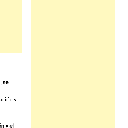
a,
se
eación y
n y el