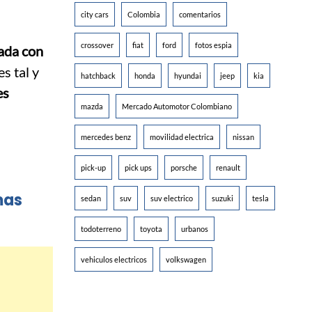
city cars
Colombia
comentarios
crossover
fiat
ford
fotos espia
ada con
s tal y
hatchback
honda
hyundai
jeep
kia
es
mazda
Mercado Automotor Colombiano
mercedes benz
movilidad electrica
nissan
pick-up
pick ups
porsche
renault
mas
sedan
suv
suv electrico
suzuki
tesla
todoterreno
toyota
urbanos
vehiculos electricos
volkswagen