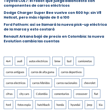
Toyota CUE7: el robot que juega baloncesto con
componentes de carros eléctricos
Dodge Charger Super Bee vuelve con 600 hp: sin V8
Hellcat, pero más rápido de 0 a 100
Ford Fathom: así se llamará la nueva pick-up eléctrica
de la marca y esto costará
Renault Arkana bajó de precio en Colombia: la nueva
Evolution cambia las cuentas
4x4
audi
autos electricos
bmw
byd
camionetas
carros antiguos
carros de alta gama
carros deportivos
carros electricos
carros hibridos
carros nacionales
chevrolet
cifras
city cars
Colombia
comentarios
crossover
fiat
ford
fotos espia
hatchback
honda
hyundai
jeep
kia