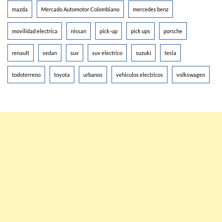
mazda
Mercado Automotor Colombiano
mercedes benz
movilidad electrica
nissan
pick-up
pick ups
porsche
renault
sedan
suv
suv electrico
suzuki
tesla
todoterreno
toyota
urbanos
vehiculos electricos
volkswagen