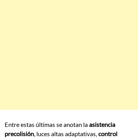
Entre estas últimas se anotan la
asistencia
precolisión
, luces altas adaptativas,
control