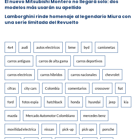
⁠El nuevo Mitsubishi Montero no llegará solo: dos
modelos más usarán su apellido
Lamborghini rinde homenaje al legendario Miura con
una serie limitada del Revuelto
4x4
audi
autos electricos
bmw
byd
camionetas
carros antiguos
carros de alta gama
carros deportivos
carros electricos
carros hibridos
carros nacionales
chevrolet
cifras
city cars
Colombia
comentarios
crossover
fiat
ford
fotos espia
hatchback
honda
hyundai
jeep
kia
mazda
Mercado Automotor Colombiano
mercedes benz
movilidad electrica
nissan
pick-up
pick ups
porsche