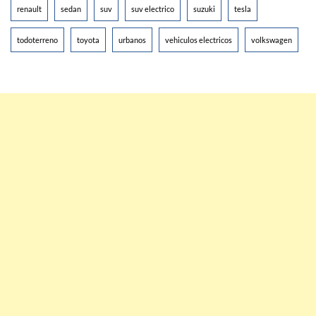
renault
sedan
suv
suv electrico
suzuki
tesla
todoterreno
toyota
urbanos
vehiculos electricos
volkswagen