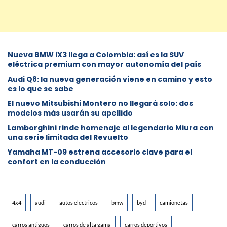
Nueva BMW iX3 llega a Colombia: así es la SUV
eléctrica premium con mayor autonomía del país
Audi Q8: la nueva generación viene en camino y esto
es lo que se sabe
⁠El nuevo Mitsubishi Montero no llegará solo: dos
modelos más usarán su apellido
Lamborghini rinde homenaje al legendario Miura con
una serie limitada del Revuelto
Yamaha MT-09 estrena accesorio clave para el
confort en la conducción
4x4
audi
autos electricos
bmw
byd
camionetas
carros antiguos
carros de alta gama
carros deportivos