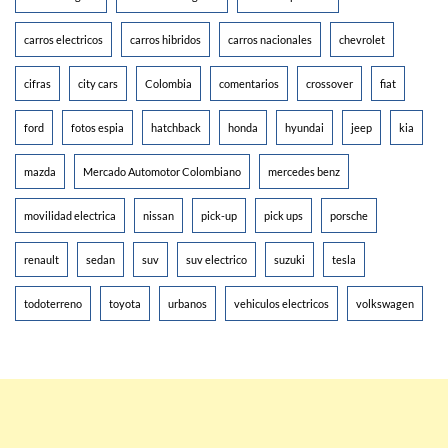
carros electricos
carros hibridos
carros nacionales
chevrolet
cifras
city cars
Colombia
comentarios
crossover
fiat
ford
fotos espia
hatchback
honda
hyundai
jeep
kia
mazda
Mercado Automotor Colombiano
mercedes benz
movilidad electrica
nissan
pick-up
pick ups
porsche
renault
sedan
suv
suv electrico
suzuki
tesla
todoterreno
toyota
urbanos
vehiculos electricos
volkswagen