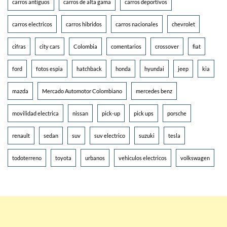
carros antiguos
carros de alta gama
carros deportivos
carros electricos
carros hibridos
carros nacionales
chevrolet
cifras
city cars
Colombia
comentarios
crossover
fiat
ford
fotos espia
hatchback
honda
hyundai
jeep
kia
mazda
Mercado Automotor Colombiano
mercedes benz
movilidad electrica
nissan
pick-up
pick ups
porsche
renault
sedan
suv
suv electrico
suzuki
tesla
todoterreno
toyota
urbanos
vehiculos electricos
volkswagen