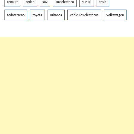
renault
sedan
suv
suv electrico
suzuki
tesla
todoterreno
toyota
urbanos
vehiculos electricos
volkswagen