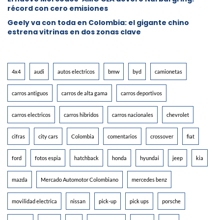
récord con cero emisiones
Geely va con toda en Colombia: el gigante chino
estrena vitrinas en dos zonas clave
4x4
audi
autos electricos
bmw
byd
camionetas
carros antiguos
carros de alta gama
carros deportivos
carros electricos
carros hibridos
carros nacionales
chevrolet
cifras
city cars
Colombia
comentarios
crossover
fiat
ford
fotos espia
hatchback
honda
hyundai
jeep
kia
mazda
Mercado Automotor Colombiano
mercedes benz
movilidad electrica
nissan
pick-up
pick ups
porsche