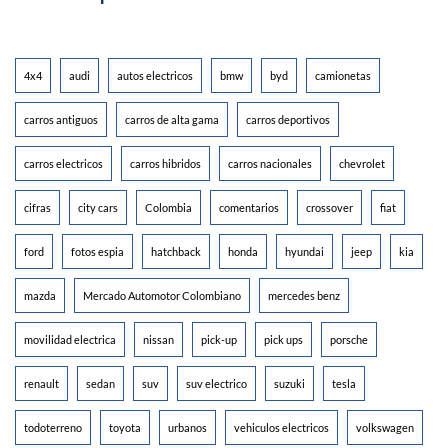
4x4
audi
autos electricos
bmw
byd
camionetas
carros antiguos
carros de alta gama
carros deportivos
carros electricos
carros hibridos
carros nacionales
chevrolet
cifras
city cars
Colombia
comentarios
crossover
fiat
ford
fotos espia
hatchback
honda
hyundai
jeep
kia
mazda
Mercado Automotor Colombiano
mercedes benz
movilidad electrica
nissan
pick-up
pick ups
porsche
renault
sedan
suv
suv electrico
suzuki
tesla
todoterreno
toyota
urbanos
vehiculos electricos
volkswagen