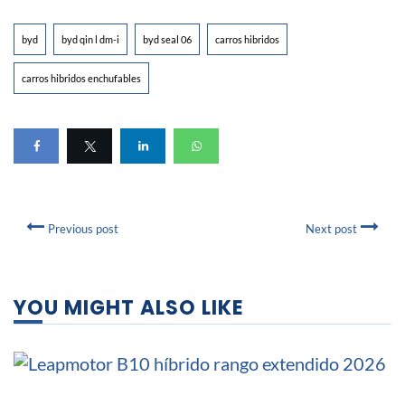
byd
byd qin l dm-i
byd seal 06
carros hibridos
carros hibridos enchufables
Previous post
Next post
YOU MIGHT ALSO LIKE