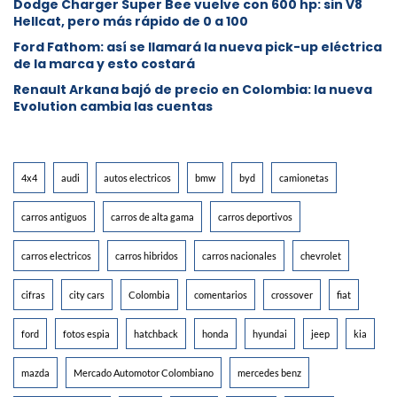
Dodge Charger Super Bee vuelve con 600 hp: sin V8
Hellcat, pero más rápido de 0 a 100
Ford Fathom: así se llamará la nueva pick-up eléctrica
de la marca y esto costará
Renault Arkana bajó de precio en Colombia: la nueva
Evolution cambia las cuentas
4x4
audi
autos electricos
bmw
byd
camionetas
carros antiguos
carros de alta gama
carros deportivos
carros electricos
carros hibridos
carros nacionales
chevrolet
cifras
city cars
Colombia
comentarios
crossover
fiat
ford
fotos espia
hatchback
honda
hyundai
jeep
kia
mazda
Mercado Automotor Colombiano
mercedes benz