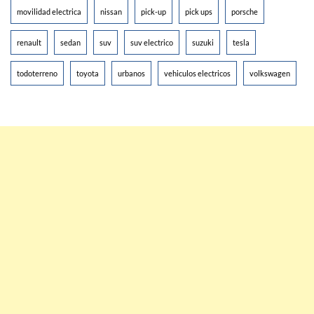
movilidad electrica
nissan
pick-up
pick ups
porsche
renault
sedan
suv
suv electrico
suzuki
tesla
todoterreno
toyota
urbanos
vehiculos electricos
volkswagen