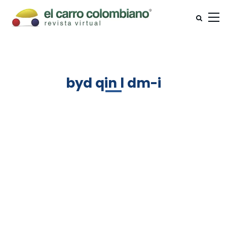
byd qin l dm-i