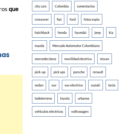
city cars
Colombia
comentarios
tros
que
crossover
fiat
ford
fotos espia
hatchback
honda
hyundai
jeep
kia
mazda
Mercado Automotor Colombiano
mas
mercedes benz
movilidad electrica
nissan
pick-up
pick ups
porsche
renault
sedan
suv
suv electrico
suzuki
tesla
todoterreno
toyota
urbanos
vehiculos electricos
volkswagen