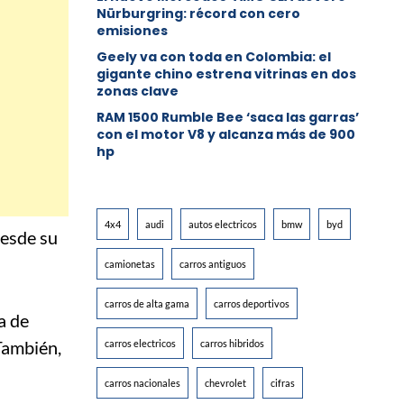
Nürburgring: récord con cero
emisiones
Geely va con toda en Colombia: el
gigante chino estrena vitrinas en dos
zonas clave
RAM 1500 Rumble Bee ‘saca las garras’
con el motor V8 y alcanza más de 900
hp
4x4
audi
autos electricos
bmw
byd
Desde su
camionetas
carros antiguos
carros de alta gama
carros deportivos
a de
ambién,
carros electricos
carros hibridos
carros nacionales
chevrolet
cifras