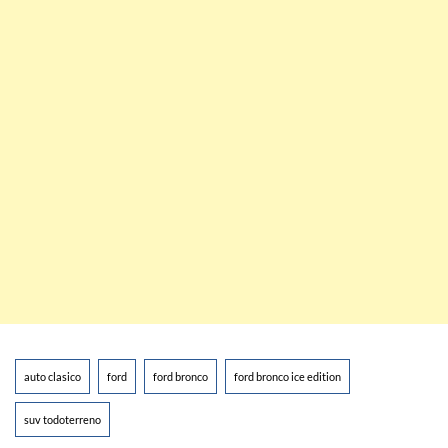
auto clasico
ford
ford bronco
ford bronco ice edition
suv todoterreno