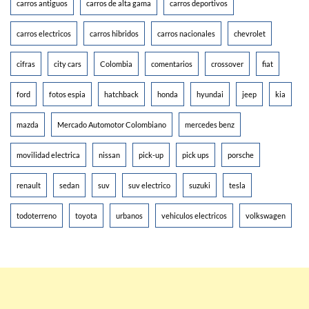
carros antiguos
carros de alta gama
carros deportivos
carros electricos
carros hibridos
carros nacionales
chevrolet
cifras
city cars
Colombia
comentarios
crossover
fiat
ford
fotos espia
hatchback
honda
hyundai
jeep
kia
mazda
Mercado Automotor Colombiano
mercedes benz
movilidad electrica
nissan
pick-up
pick ups
porsche
renault
sedan
suv
suv electrico
suzuki
tesla
todoterreno
toyota
urbanos
vehiculos electricos
volkswagen