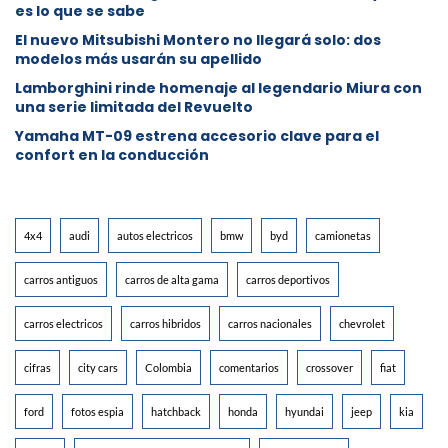
es lo que se sabe
⁠El nuevo Mitsubishi Montero no llegará solo: dos
modelos más usarán su apellido
Lamborghini rinde homenaje al legendario Miura con
una serie limitada del Revuelto
Yamaha MT-09 estrena accesorio clave para el
confort en la conducción
4x4
audi
autos electricos
bmw
byd
camionetas
carros antiguos
carros de alta gama
carros deportivos
carros electricos
carros hibridos
carros nacionales
chevrolet
cifras
city cars
Colombia
comentarios
crossover
fiat
ford
fotos espia
hatchback
honda
hyundai
jeep
kia