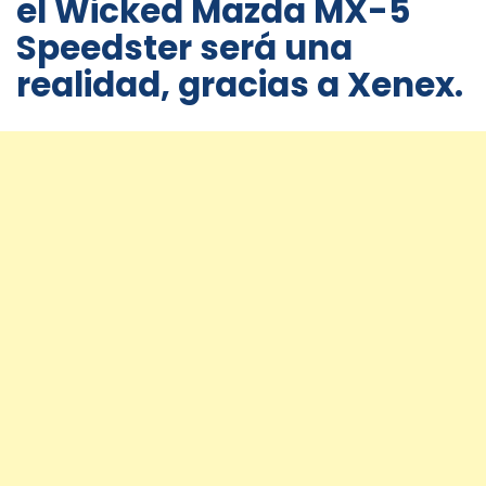
el Wicked Mazda MX-5
Speedster
será una
realidad, gracias a Xenex.