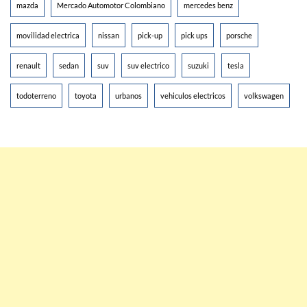
mazda
Mercado Automotor Colombiano
mercedes benz
movilidad electrica
nissan
pick-up
pick ups
porsche
renault
sedan
suv
suv electrico
suzuki
tesla
todoterreno
toyota
urbanos
vehiculos electricos
volkswagen