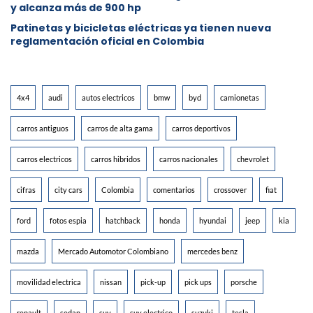
y alcanza más de 900 hp
Patinetas y bicicletas eléctricas ya tienen nueva
reglamentación oficial en Colombia
4x4
audi
autos electricos
bmw
byd
camionetas
carros antiguos
carros de alta gama
carros deportivos
carros electricos
carros hibridos
carros nacionales
chevrolet
cifras
city cars
Colombia
comentarios
crossover
fiat
ford
fotos espia
hatchback
honda
hyundai
jeep
kia
mazda
Mercado Automotor Colombiano
mercedes benz
movilidad electrica
nissan
pick-up
pick ups
porsche
renault
sedan
suv
suv electrico
suzuki
tesla