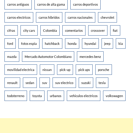
carros antiguos
carros de alta gama
carros deportivos
carros electricos
carros hibridos
carros nacionales
chevrolet
cifras
city cars
Colombia
comentarios
crossover
fiat
ford
fotos espia
hatchback
honda
hyundai
jeep
kia
mazda
Mercado Automotor Colombiano
mercedes benz
movilidad electrica
nissan
pick-up
pick ups
porsche
renault
sedan
suv
suv electrico
suzuki
tesla
todoterreno
toyota
urbanos
vehiculos electricos
volkswagen