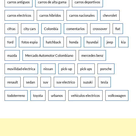
carros antiguos
carros de alta gama
carros deportivos
carros electricos
carros hibridos
carros nacionales
chevrolet
cifras
city cars
Colombia
comentarios
crossover
fiat
ford
fotos espia
hatchback
honda
hyundai
jeep
kia
mazda
Mercado Automotor Colombiano
mercedes benz
movilidad electrica
nissan
pick-up
pick ups
porsche
renault
sedan
suv
suv electrico
suzuki
tesla
todoterreno
toyota
urbanos
vehiculos electricos
volkswagen