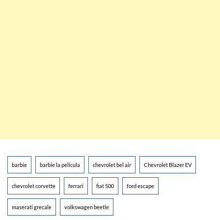
barbie
barbie la pelicula
chevrolet bel air
Chevrolet Blazer EV
chevrolet corvette
ferrari
fiat 500
ford escape
maserati grecale
volkswagen beetle