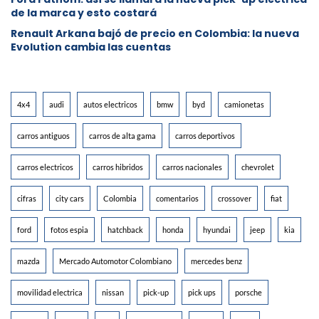
de la marca y esto costará
Renault Arkana bajó de precio en Colombia: la nueva
Evolution cambia las cuentas
4x4
audi
autos electricos
bmw
byd
camionetas
carros antiguos
carros de alta gama
carros deportivos
carros electricos
carros hibridos
carros nacionales
chevrolet
cifras
city cars
Colombia
comentarios
crossover
fiat
ford
fotos espia
hatchback
honda
hyundai
jeep
kia
mazda
Mercado Automotor Colombiano
mercedes benz
movilidad electrica
nissan
pick-up
pick ups
porsche