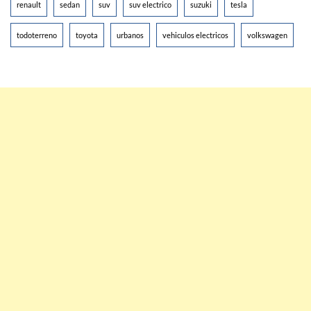
renault
sedan
suv
suv electrico
suzuki
tesla
todoterreno
toyota
urbanos
vehiculos electricos
volkswagen