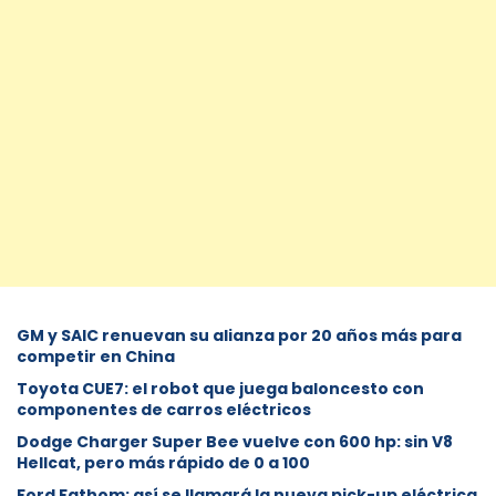
GM y SAIC renuevan su alianza por 20 años más para
competir en China
Toyota CUE7: el robot que juega baloncesto con
componentes de carros eléctricos
Dodge Charger Super Bee vuelve con 600 hp: sin V8
Hellcat, pero más rápido de 0 a 100
Ford Fathom: así se llamará la nueva pick-up eléctrica