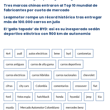
Tres marcas chinas entraron al Top 10 mundial de
fabricantes por cuota de mercado
Leapmotor rompe un récord histórico tras entregar
más de 100.000 carros en julio
El ‘gallo tapado’ de BYD: así es su inesperado sedán
deportivo eléctrico con 900 km de autonomía
4x4
audi
autos electricos
bmw
byd
camionetas
carros antiguos
carros de alta gama
carros deportivos
carros electricos
carros hibridos
carros nacionales
chevrolet
cifras
city cars
Colombia
comentarios
crossover
fiat
ford
fotos espia
hatchback
honda
hyundai
jeep
kia
mazda
Mercado Automotor Colombiano
mercedes benz