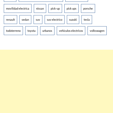
movilidad electrica
nissan
pick-up
pick ups
porsche
renault
sedan
suv
suv electrico
suzuki
tesla
todoterreno
toyota
urbanos
vehiculos electricos
volkswagen