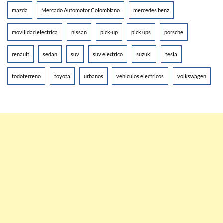
mazda
Mercado Automotor Colombiano
mercedes benz
movilidad electrica
nissan
pick-up
pick ups
porsche
renault
sedan
suv
suv electrico
suzuki
tesla
todoterreno
toyota
urbanos
vehiculos electricos
volkswagen