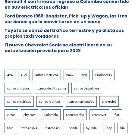
Renault 4 confirma su regreso a Colombia convertido
en SUV eléctrico: ¡es oficial!
Ford Bronco 1966: Roadster, Pick-up y Wagon, las tres
versiones que lo convirtieron en un ícono
Toyota se cansó del tráfico terrestre y ya alista sus
propios taxis voladores
El nuevo Chevrolet Sonic se electrificará en su
actualización prevista para 2028
4x4
audi
autos electricos
bmw
byd
camionetas
carros antiguos
carros de alta gama
carros deportivos
carros electricos
carros hibridos
carros nacionales
chevrolet
cifras
city cars
Colombia
comentarios
crossover
fiat
ford
fotos espia
hatchback
honda
hyundai
jeep
kia