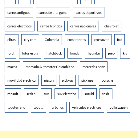
carros antiguos
carros de alta gama
carros deportivos
carros electricos
carros hibridos
carros nacionales
chevrolet
cifras
city cars
Colombia
comentarios
crossover
fiat
ford
fotos espia
hatchback
honda
hyundai
jeep
kia
mazda
Mercado Automotor Colombiano
mercedes benz
movilidad electrica
nissan
pick-up
pick ups
porsche
renault
sedan
suv
suv electrico
suzuki
tesla
todoterreno
toyota
urbanos
vehiculos electricos
volkswagen