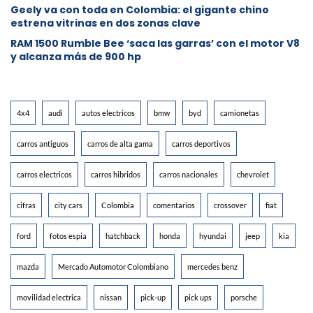
Geely va con toda en Colombia: el gigante chino
estrena vitrinas en dos zonas clave
RAM 1500 Rumble Bee ‘saca las garras’ con el motor V8
y alcanza más de 900 hp
4x4
audi
autos electricos
bmw
byd
camionetas
carros antiguos
carros de alta gama
carros deportivos
carros electricos
carros hibridos
carros nacionales
chevrolet
cifras
city cars
Colombia
comentarios
crossover
fiat
ford
fotos espia
hatchback
honda
hyundai
jeep
kia
mazda
Mercado Automotor Colombiano
mercedes benz
movilidad electrica
nissan
pick-up
pick ups
porsche