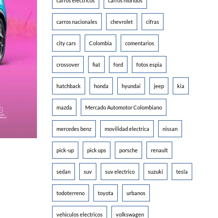
carros electricos
carros hibridos
carros nacionales
chevrolet
cifras
city cars
Colombia
comentarios
crossover
fiat
ford
fotos espia
hatchback
honda
hyundai
jeep
kia
mazda
Mercado Automotor Colombiano
mercedes benz
movilidad electrica
nissan
pick-up
pick ups
porsche
renault
sedan
suv
suv electrico
suzuki
tesla
todoterreno
toyota
urbanos
vehiculos electricos
volkswagen