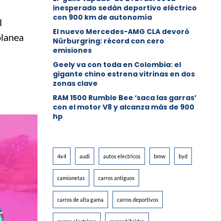
inesperado sedán deportivo eléctrico
con 900 km de autonomía
l
El nuevo Mercedes-AMG CLA devoró
planea
Nürburgring: récord con cero
emisiones
Geely va con toda en Colombia: el
gigante chino estrena vitrinas en dos
zonas clave
RAM 1500 Rumble Bee ‘saca las garras’
con el motor V8 y alcanza más de 900
hp
4x4
audi
autos electricos
bmw
byd
camionetas
carros antiguos
carros de alta gama
carros deportivos