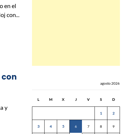
o en el
j con...
 con
agosto 2026
L
M
X
J
V
S
D
a y
1
2
3
4
5
6
7
8
9