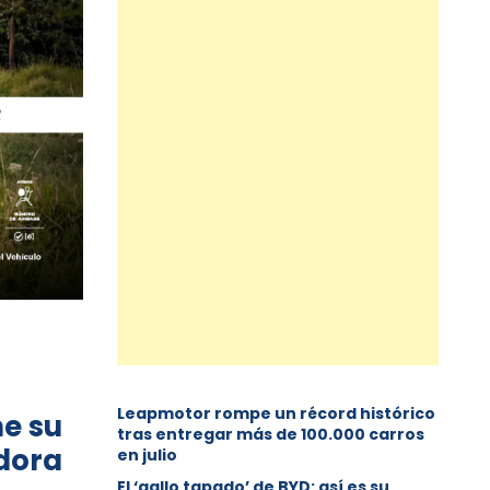
Leapmotor rompe un récord histórico
e su
tras entregar más de 100.000 carros
adora
en julio
El ‘gallo tapado’ de BYD: así es su