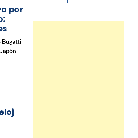
va por
o:
es
 Bugatti
a Japón
eloj