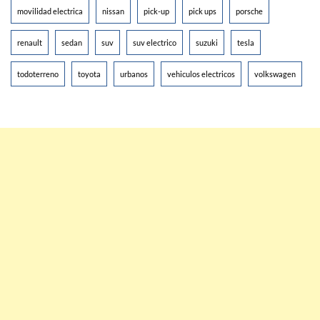
movilidad electrica
nissan
pick-up
pick ups
porsche
renault
sedan
suv
suv electrico
suzuki
tesla
todoterreno
toyota
urbanos
vehiculos electricos
volkswagen