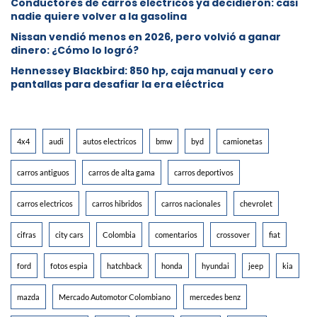
Conductores de carros eléctricos ya decidieron: casi
nadie quiere volver a la gasolina
Nissan vendió menos en 2026, pero volvió a ganar
dinero: ¿Cómo lo logró?
Hennessey Blackbird: 850 hp, caja manual y cero
pantallas para desafiar la era eléctrica
4x4
audi
autos electricos
bmw
byd
camionetas
carros antiguos
carros de alta gama
carros deportivos
carros electricos
carros hibridos
carros nacionales
chevrolet
cifras
city cars
Colombia
comentarios
crossover
fiat
ford
fotos espia
hatchback
honda
hyundai
jeep
kia
mazda
Mercado Automotor Colombiano
mercedes benz