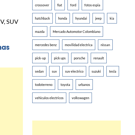
crossover
fiat
ford
fotos espia
hatchback
honda
hyundai
jeep
kia
mazda
Mercado Automotor Colombiano
mas
mercedes benz
movilidad electrica
nissan
pick-up
pick ups
porsche
renault
sedan
suv
suv electrico
suzuki
tesla
todoterreno
toyota
urbanos
vehiculos electricos
volkswagen