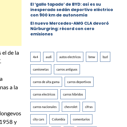
El ‘gallo tapado’ de BYD: así es su
inesperado sedán deportivo eléctrico
con 900 km de autonomía
El nuevo Mercedes-AMG CLA devoró
Nürburgring: récord con cero
emisiones
 el de la
4x4
audi
autos electricos
bmw
byd
.
camionetas
carros antiguos
la
carros de alta gama
carros deportivos
nas a la
carros electricos
carros hibridos
carros nacionales
chevrolet
cifras
 longevos
city cars
Colombia
comentarios
 1958 y