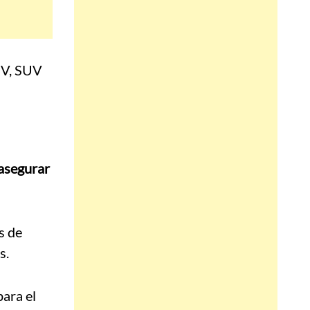
asegurar
s de
s.
para el