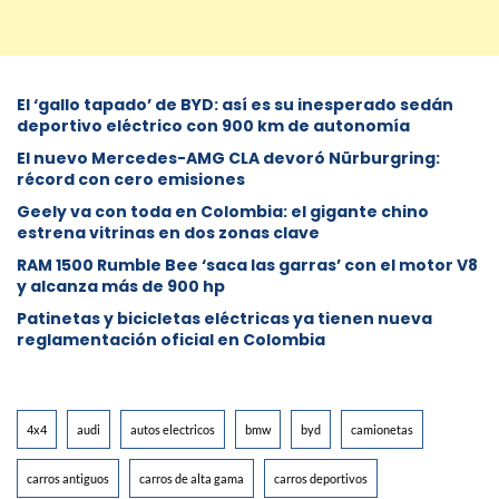
El ‘gallo tapado’ de BYD: así es su inesperado sedán
deportivo eléctrico con 900 km de autonomía
El nuevo Mercedes-AMG CLA devoró Nürburgring:
récord con cero emisiones
Geely va con toda en Colombia: el gigante chino
estrena vitrinas en dos zonas clave
RAM 1500 Rumble Bee ‘saca las garras’ con el motor V8
y alcanza más de 900 hp
Patinetas y bicicletas eléctricas ya tienen nueva
reglamentación oficial en Colombia
4x4
audi
autos electricos
bmw
byd
camionetas
carros antiguos
carros de alta gama
carros deportivos