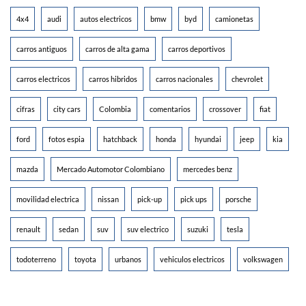
4x4
audi
autos electricos
bmw
byd
camionetas
carros antiguos
carros de alta gama
carros deportivos
carros electricos
carros hibridos
carros nacionales
chevrolet
cifras
city cars
Colombia
comentarios
crossover
fiat
ford
fotos espia
hatchback
honda
hyundai
jeep
kia
mazda
Mercado Automotor Colombiano
mercedes benz
movilidad electrica
nissan
pick-up
pick ups
porsche
renault
sedan
suv
suv electrico
suzuki
tesla
todoterreno
toyota
urbanos
vehiculos electricos
volkswagen