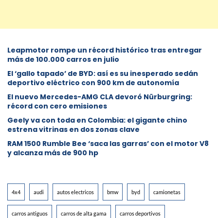
Leapmotor rompe un récord histórico tras entregar
más de 100.000 carros en julio
El ‘gallo tapado’ de BYD: así es su inesperado sedán
deportivo eléctrico con 900 km de autonomía
El nuevo Mercedes-AMG CLA devoró Nürburgring:
récord con cero emisiones
Geely va con toda en Colombia: el gigante chino
estrena vitrinas en dos zonas clave
RAM 1500 Rumble Bee ‘saca las garras’ con el motor V8
y alcanza más de 900 hp
4x4
audi
autos electricos
bmw
byd
camionetas
carros antiguos
carros de alta gama
carros deportivos