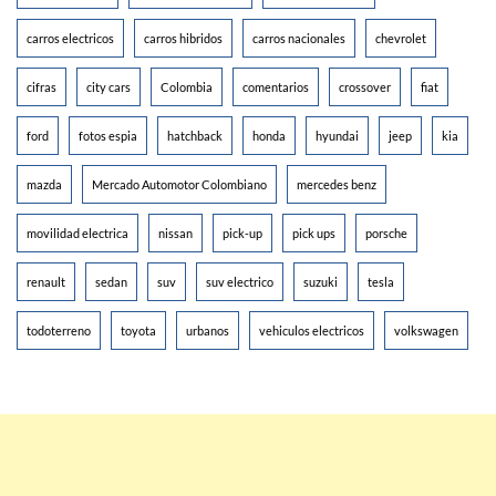
carros electricos
carros hibridos
carros nacionales
chevrolet
cifras
city cars
Colombia
comentarios
crossover
fiat
ford
fotos espia
hatchback
honda
hyundai
jeep
kia
mazda
Mercado Automotor Colombiano
mercedes benz
movilidad electrica
nissan
pick-up
pick ups
porsche
renault
sedan
suv
suv electrico
suzuki
tesla
todoterreno
toyota
urbanos
vehiculos electricos
volkswagen