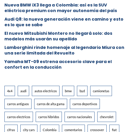
Nueva BMW iX3 llega a Colombia: así es la SUV
eléctrica premium con mayor autonomía del país
Audi Q8: la nueva generación viene en camino y esto
es lo que se sabe
⁠El nuevo Mitsubishi Montero no llegará solo: dos
modelos más usarán su apellido
Lamborghini rinde homenaje al legendario Miura con
una serie limitada del Revuelto
Yamaha MT-09 estrena accesorio clave para el
confort en la conducción
4x4
audi
autos electricos
bmw
byd
camionetas
carros antiguos
carros de alta gama
carros deportivos
carros electricos
carros hibridos
carros nacionales
chevrolet
cifras
city cars
Colombia
comentarios
crossover
fiat