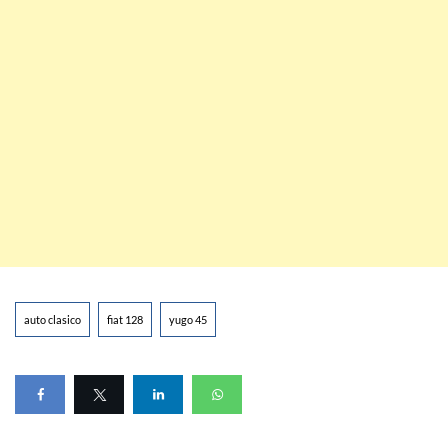
auto clasico
fiat 128
yugo 45