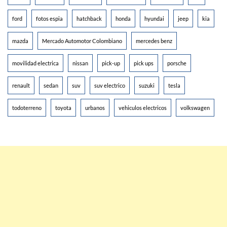
ford
fotos espia
hatchback
honda
hyundai
jeep
kia
mazda
Mercado Automotor Colombiano
mercedes benz
movilidad electrica
nissan
pick-up
pick ups
porsche
renault
sedan
suv
suv electrico
suzuki
tesla
todoterreno
toyota
urbanos
vehiculos electricos
volkswagen