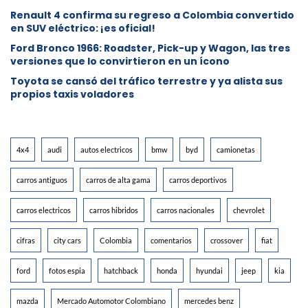
Renault 4 confirma su regreso a Colombia convertido
en SUV eléctrico: ¡es oficial!
Ford Bronco 1966: Roadster, Pick-up y Wagon, las tres
versiones que lo convirtieron en un ícono
Toyota se cansó del tráfico terrestre y ya alista sus
propios taxis voladores
4x4
audi
autos electricos
bmw
byd
camionetas
carros antiguos
carros de alta gama
carros deportivos
carros electricos
carros hibridos
carros nacionales
chevrolet
cifras
city cars
Colombia
comentarios
crossover
fiat
ford
fotos espia
hatchback
honda
hyundai
jeep
kia
mazda
Mercado Automotor Colombiano
mercedes benz