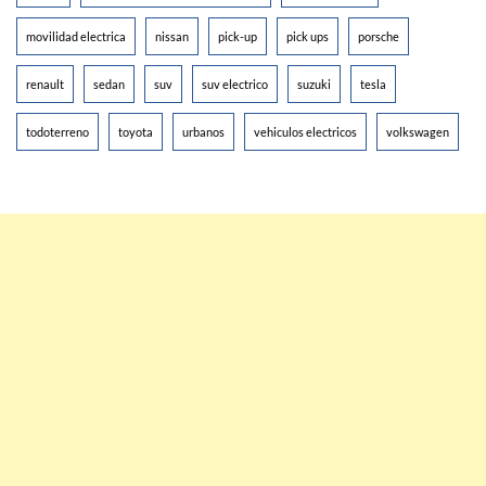
movilidad electrica
nissan
pick-up
pick ups
porsche
renault
sedan
suv
suv electrico
suzuki
tesla
todoterreno
toyota
urbanos
vehiculos electricos
volkswagen