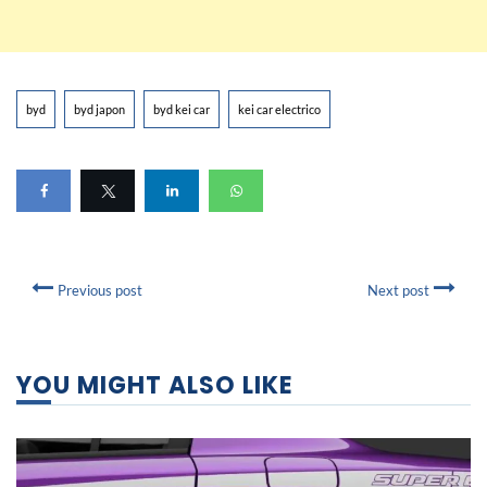
byd
byd japon
byd kei car
kei car electrico
Previous post
Next post
YOU MIGHT ALSO LIKE