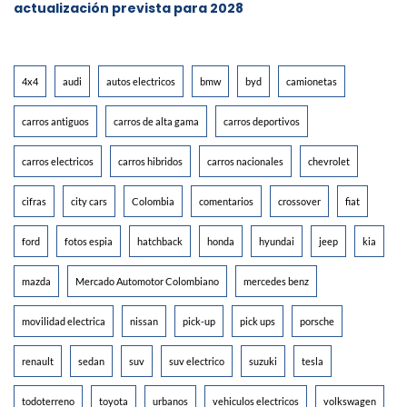
actualización prevista para 2028
4x4
audi
autos electricos
bmw
byd
camionetas
carros antiguos
carros de alta gama
carros deportivos
carros electricos
carros hibridos
carros nacionales
chevrolet
cifras
city cars
Colombia
comentarios
crossover
fiat
ford
fotos espia
hatchback
honda
hyundai
jeep
kia
mazda
Mercado Automotor Colombiano
mercedes benz
movilidad electrica
nissan
pick-up
pick ups
porsche
renault
sedan
suv
suv electrico
suzuki
tesla
todoterreno
toyota
urbanos
vehiculos electricos
volkswagen