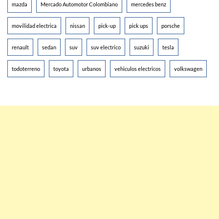
mazda
Mercado Automotor Colombiano
mercedes benz
movilidad electrica
nissan
pick-up
pick ups
porsche
renault
sedan
suv
suv electrico
suzuki
tesla
todoterreno
toyota
urbanos
vehiculos electricos
volkswagen