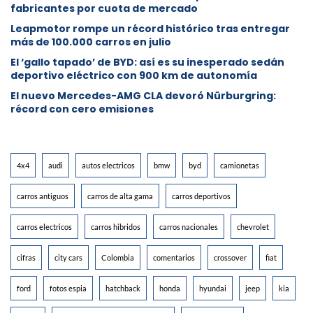
fabricantes por cuota de mercado
Leapmotor rompe un récord histórico tras entregar
más de 100.000 carros en julio
El ‘gallo tapado’ de BYD: así es su inesperado sedán
deportivo eléctrico con 900 km de autonomía
El nuevo Mercedes-AMG CLA devoró Nürburgring:
récord con cero emisiones
4x4
audi
autos electricos
bmw
byd
camionetas
carros antiguos
carros de alta gama
carros deportivos
carros electricos
carros hibridos
carros nacionales
chevrolet
cifras
city cars
Colombia
comentarios
crossover
fiat
ford
fotos espia
hatchback
honda
hyundai
jeep
kia