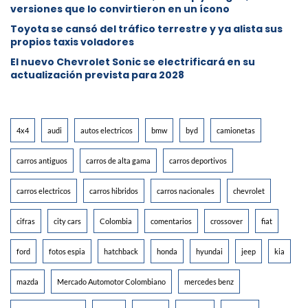
versiones que lo convirtieron en un ícono
Toyota se cansó del tráfico terrestre y ya alista sus
propios taxis voladores
El nuevo Chevrolet Sonic se electrificará en su
actualización prevista para 2028
4x4
audi
autos electricos
bmw
byd
camionetas
carros antiguos
carros de alta gama
carros deportivos
carros electricos
carros hibridos
carros nacionales
chevrolet
cifras
city cars
Colombia
comentarios
crossover
fiat
ford
fotos espia
hatchback
honda
hyundai
jeep
kia
mazda
Mercado Automotor Colombiano
mercedes benz