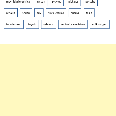
movilidad electrica
nissan
pick-up
pick ups
porsche
renault
sedan
suv
suv electrico
suzuki
tesla
todoterreno
toyota
urbanos
vehiculos electricos
volkswagen