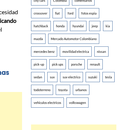
city cars
Colombia
comentarios
ecesidad
crossover
fiat
ford
fotos espia
dicando
hatchback
honda
hyundai
jeep
kia
l
mazda
Mercado Automotor Colombiano
mercedes benz
movilidad electrica
nissan
pick-up
pick ups
porsche
renault
mas
sedan
suv
suv electrico
suzuki
tesla
todoterreno
toyota
urbanos
vehiculos electricos
volkswagen