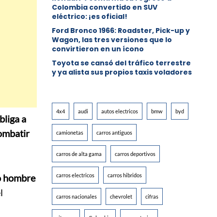
Colombia convertido en SUV
eléctrico: ¡es oficial!
Ford Bronco 1966: Roadster, Pick-up y
Wagon, las tres versiones que lo
convirtieron en un ícono
Toyota se cansó del tráfico terrestre
y ya alista sus propios taxis voladores
4x4
audi
autos electricos
bmw
byd
bliga a
ombatir
camionetas
carros antiguos
carros de alta gama
carros deportivos
ro hombre
carros electricos
carros hibridos
l
carros nacionales
chevrolet
cifras