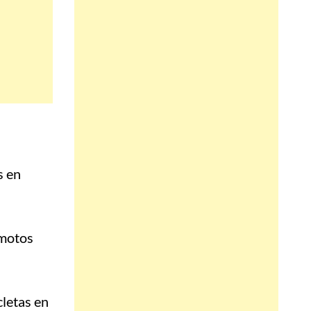
s en
 motos
cletas en