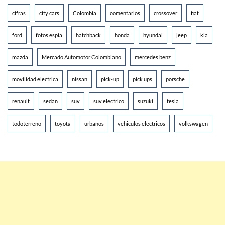
cifras
city cars
Colombia
comentarios
crossover
fiat
ford
fotos espia
hatchback
honda
hyundai
jeep
kia
mazda
Mercado Automotor Colombiano
mercedes benz
movilidad electrica
nissan
pick-up
pick ups
porsche
renault
sedan
suv
suv electrico
suzuki
tesla
todoterreno
toyota
urbanos
vehiculos electricos
volkswagen