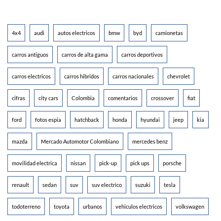
4x4
audi
autos electricos
bmw
byd
camionetas
carros antiguos
carros de alta gama
carros deportivos
carros electricos
carros hibridos
carros nacionales
chevrolet
cifras
city cars
Colombia
comentarios
crossover
fiat
ford
fotos espia
hatchback
honda
hyundai
jeep
kia
mazda
Mercado Automotor Colombiano
mercedes benz
movilidad electrica
nissan
pick-up
pick ups
porsche
renault
sedan
suv
suv electrico
suzuki
tesla
todoterreno
toyota
urbanos
vehiculos electricos
volkswagen