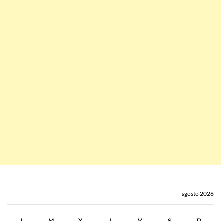
agosto 2026
L
M
X
J
V
S
D