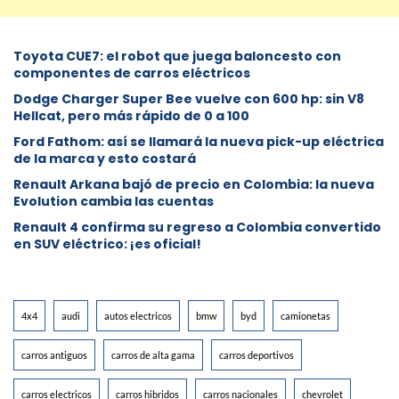
Toyota CUE7: el robot que juega baloncesto con
componentes de carros eléctricos
Dodge Charger Super Bee vuelve con 600 hp: sin V8
Hellcat, pero más rápido de 0 a 100
Ford Fathom: así se llamará la nueva pick-up eléctrica
de la marca y esto costará
Renault Arkana bajó de precio en Colombia: la nueva
Evolution cambia las cuentas
Renault 4 confirma su regreso a Colombia convertido
en SUV eléctrico: ¡es oficial!
4x4
audi
autos electricos
bmw
byd
camionetas
carros antiguos
carros de alta gama
carros deportivos
carros electricos
carros hibridos
carros nacionales
chevrolet