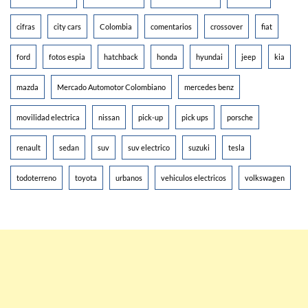
cifras
city cars
Colombia
comentarios
crossover
fiat
ford
fotos espia
hatchback
honda
hyundai
jeep
kia
mazda
Mercado Automotor Colombiano
mercedes benz
movilidad electrica
nissan
pick-up
pick ups
porsche
renault
sedan
suv
suv electrico
suzuki
tesla
todoterreno
toyota
urbanos
vehiculos electricos
volkswagen