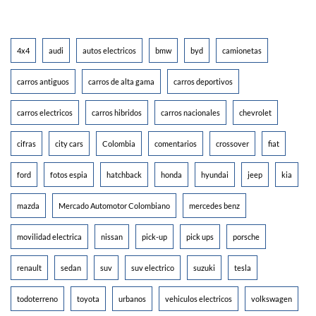
4x4
audi
autos electricos
bmw
byd
camionetas
carros antiguos
carros de alta gama
carros deportivos
carros electricos
carros hibridos
carros nacionales
chevrolet
cifras
city cars
Colombia
comentarios
crossover
fiat
ford
fotos espia
hatchback
honda
hyundai
jeep
kia
mazda
Mercado Automotor Colombiano
mercedes benz
movilidad electrica
nissan
pick-up
pick ups
porsche
renault
sedan
suv
suv electrico
suzuki
tesla
todoterreno
toyota
urbanos
vehiculos electricos
volkswagen