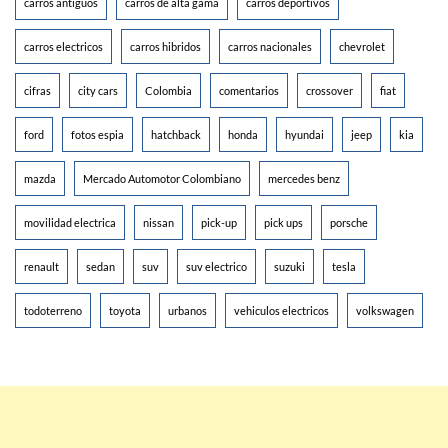
carros antiguos
carros de alta gama
carros deportivos
carros electricos
carros hibridos
carros nacionales
chevrolet
cifras
city cars
Colombia
comentarios
crossover
fiat
ford
fotos espia
hatchback
honda
hyundai
jeep
kia
mazda
Mercado Automotor Colombiano
mercedes benz
movilidad electrica
nissan
pick-up
pick ups
porsche
renault
sedan
suv
suv electrico
suzuki
tesla
todoterreno
toyota
urbanos
vehiculos electricos
volkswagen