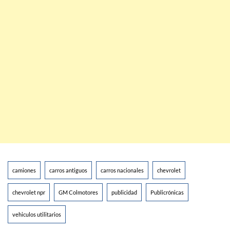
camiones
carros antiguos
carros nacionales
chevrolet
chevrolet npr
GM Colmotores
publicidad
Publicrónicas
vehiculos utilitarios