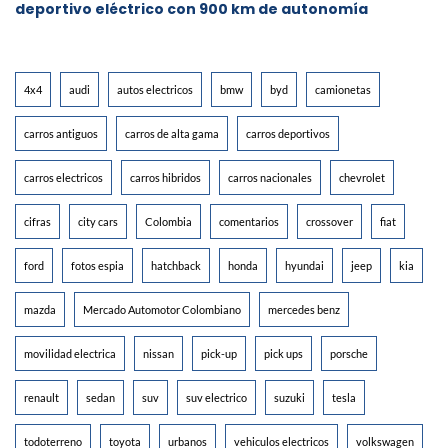
deportivo eléctrico con 900 km de autonomía
4x4
audi
autos electricos
bmw
byd
camionetas
carros antiguos
carros de alta gama
carros deportivos
carros electricos
carros hibridos
carros nacionales
chevrolet
cifras
city cars
Colombia
comentarios
crossover
fiat
ford
fotos espia
hatchback
honda
hyundai
jeep
kia
mazda
Mercado Automotor Colombiano
mercedes benz
movilidad electrica
nissan
pick-up
pick ups
porsche
renault
sedan
suv
suv electrico
suzuki
tesla
todoterreno
toyota
urbanos
vehiculos electricos
volkswagen