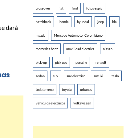
crossover
fiat
ford
fotos espia
n
hatchback
honda
hyundai
jeep
kia
ue dará
mazda
Mercado Automotor Colombiano
mercedes benz
movilidad electrica
nissan
pick-up
pick ups
porsche
renault
mas
sedan
suv
suv electrico
suzuki
tesla
todoterreno
toyota
urbanos
vehiculos electricos
volkswagen