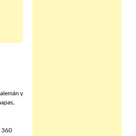
 alemán y
mapas,
e 360