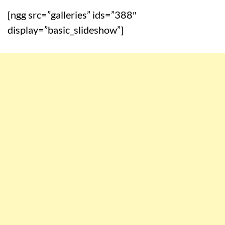
[ngg src=”galleries” ids=”388″
display=”basic_slideshow”]