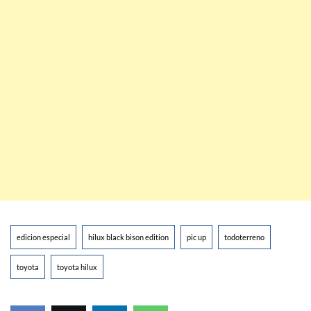
edicion especial
hilux black bison edition
pic up
todoterreno
toyota
toyota hilux