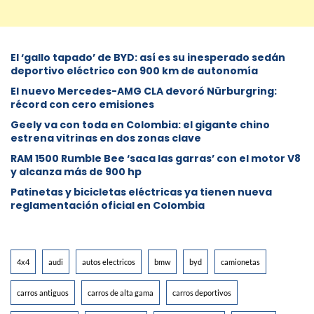
El ‘gallo tapado’ de BYD: así es su inesperado sedán
deportivo eléctrico con 900 km de autonomía
El nuevo Mercedes-AMG CLA devoró Nürburgring:
récord con cero emisiones
Geely va con toda en Colombia: el gigante chino
estrena vitrinas en dos zonas clave
RAM 1500 Rumble Bee ‘saca las garras’ con el motor V8
y alcanza más de 900 hp
Patinetas y bicicletas eléctricas ya tienen nueva
reglamentación oficial en Colombia
4x4
audi
autos electricos
bmw
byd
camionetas
carros antiguos
carros de alta gama
carros deportivos