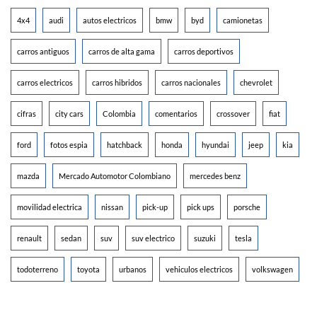
4x4
audi
autos electricos
bmw
byd
camionetas
carros antiguos
carros de alta gama
carros deportivos
carros electricos
carros hibridos
carros nacionales
chevrolet
cifras
city cars
Colombia
comentarios
crossover
fiat
ford
fotos espia
hatchback
honda
hyundai
jeep
kia
mazda
Mercado Automotor Colombiano
mercedes benz
movilidad electrica
nissan
pick-up
pick ups
porsche
renault
sedan
suv
suv electrico
suzuki
tesla
todoterreno
toyota
urbanos
vehiculos electricos
volkswagen