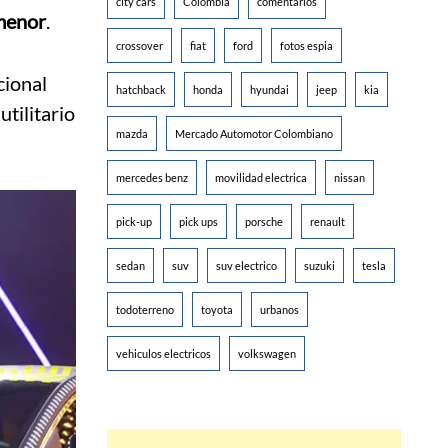
city cars
Colombia
comentarios
menor
.
crossover
fiat
ford
fotos espia
cional
hatchback
honda
hyundai
jeep
kia
utilitario
mazda
Mercado Automotor Colombiano
mercedes benz
movilidad electrica
nissan
pick-up
pick ups
porsche
renault
sedan
suv
suv electrico
suzuki
tesla
todoterreno
toyota
urbanos
vehiculos electricos
volkswagen