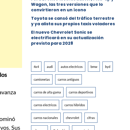
Wagon, las tres versiones que lo
convirtieron en un ícono
Toyota se cansó del tráfico terrestre
y ya alista sus propios taxis voladores
El nuevo Chevrolet Sonic se
electrificará en su actualización
prevista para 2028
4x4
audi
autos electricos
bmw
byd
los
camionetas
carros antiguos
avanza
carros de alta gama
carros deportivos
carros electricos
carros hibridos
nominó
carros nacionales
chevrolet
cifras
ivos. Sus