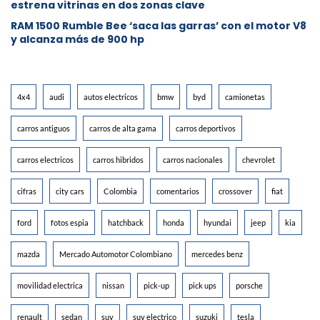
estrena vitrinas en dos zonas clave
RAM 1500 Rumble Bee ‘saca las garras’ con el motor V8
y alcanza más de 900 hp
4x4
audi
autos electricos
bmw
byd
camionetas
carros antiguos
carros de alta gama
carros deportivos
carros electricos
carros hibridos
carros nacionales
chevrolet
cifras
city cars
Colombia
comentarios
crossover
fiat
ford
fotos espia
hatchback
honda
hyundai
jeep
kia
mazda
Mercado Automotor Colombiano
mercedes benz
movilidad electrica
nissan
pick-up
pick ups
porsche
renault
sedan
suv
suv electrico
suzuki
tesla