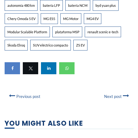
autonomía 480 km
batería LFP
batería NCM
byd yuan plus
Chery Omoda 5 EV
MG ES5
MG Motor
MG4 EV
Modular Scalable Platform
plataforma MSP
renault scenic e-tech
Skoda Elroq
SUV eléctrico compacto
ZS EV
Previous post
Next post
YOU MIGHT ALSO LIKE