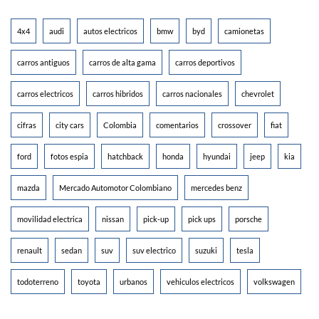
4x4
audi
autos electricos
bmw
byd
camionetas
carros antiguos
carros de alta gama
carros deportivos
carros electricos
carros hibridos
carros nacionales
chevrolet
cifras
city cars
Colombia
comentarios
crossover
fiat
ford
fotos espia
hatchback
honda
hyundai
jeep
kia
mazda
Mercado Automotor Colombiano
mercedes benz
movilidad electrica
nissan
pick-up
pick ups
porsche
renault
sedan
suv
suv electrico
suzuki
tesla
todoterreno
toyota
urbanos
vehiculos electricos
volkswagen