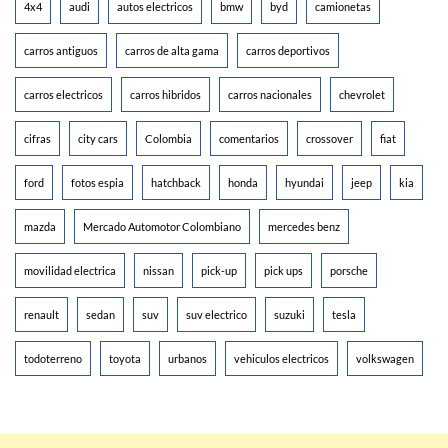
4x4
audi
autos electricos
bmw
byd
camionetas
carros antiguos
carros de alta gama
carros deportivos
carros electricos
carros hibridos
carros nacionales
chevrolet
cifras
city cars
Colombia
comentarios
crossover
fiat
ford
fotos espia
hatchback
honda
hyundai
jeep
kia
mazda
Mercado Automotor Colombiano
mercedes benz
movilidad electrica
nissan
pick-up
pick ups
porsche
renault
sedan
suv
suv electrico
suzuki
tesla
todoterreno
toyota
urbanos
vehiculos electricos
volkswagen