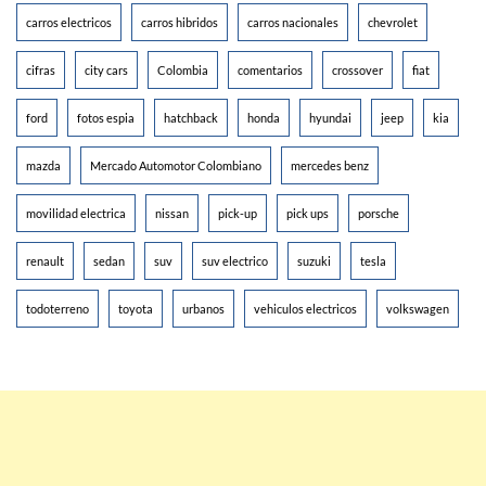
carros electricos
carros hibridos
carros nacionales
chevrolet
cifras
city cars
Colombia
comentarios
crossover
fiat
ford
fotos espia
hatchback
honda
hyundai
jeep
kia
mazda
Mercado Automotor Colombiano
mercedes benz
movilidad electrica
nissan
pick-up
pick ups
porsche
renault
sedan
suv
suv electrico
suzuki
tesla
todoterreno
toyota
urbanos
vehiculos electricos
volkswagen