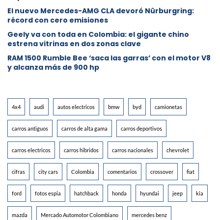
El nuevo Mercedes-AMG CLA devoró Nürburgring:
récord con cero emisiones
Geely va con toda en Colombia: el gigante chino
estrena vitrinas en dos zonas clave
RAM 1500 Rumble Bee ‘saca las garras’ con el motor V8
y alcanza más de 900 hp
4x4
audi
autos electricos
bmw
byd
camionetas
carros antiguos
carros de alta gama
carros deportivos
carros electricos
carros hibridos
carros nacionales
chevrolet
cifras
city cars
Colombia
comentarios
crossover
fiat
ford
fotos espia
hatchback
honda
hyundai
jeep
kia
mazda
Mercado Automotor Colombiano
mercedes benz