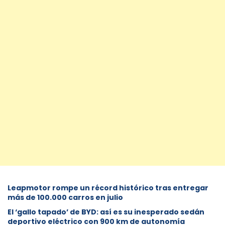
Leapmotor rompe un récord histórico tras entregar
más de 100.000 carros en julio
El ‘gallo tapado’ de BYD: así es su inesperado sedán
deportivo eléctrico con 900 km de autonomía