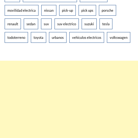
movilidad electrica
nissan
pick-up
pick ups
porsche
renault
sedan
suv
suv electrico
suzuki
tesla
todoterreno
toyota
urbanos
vehiculos electricos
volkswagen