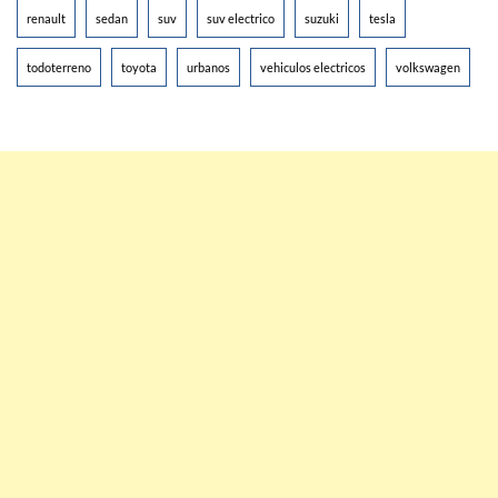
renault
sedan
suv
suv electrico
suzuki
tesla
todoterreno
toyota
urbanos
vehiculos electricos
volkswagen