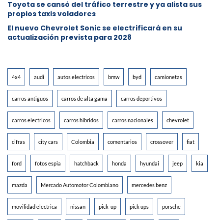
Toyota se cansó del tráfico terrestre y ya alista sus
propios taxis voladores
El nuevo Chevrolet Sonic se electrificará en su
actualización prevista para 2028
4x4
audi
autos electricos
bmw
byd
camionetas
carros antiguos
carros de alta gama
carros deportivos
carros electricos
carros hibridos
carros nacionales
chevrolet
cifras
city cars
Colombia
comentarios
crossover
fiat
ford
fotos espia
hatchback
honda
hyundai
jeep
kia
mazda
Mercado Automotor Colombiano
mercedes benz
movilidad electrica
nissan
pick-up
pick ups
porsche