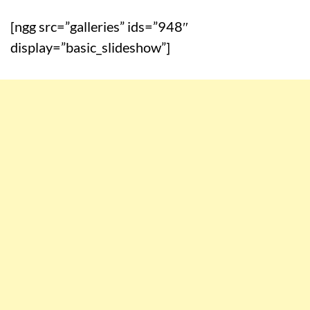
[ngg src=”galleries” ids=”948″
display=”basic_slideshow”]