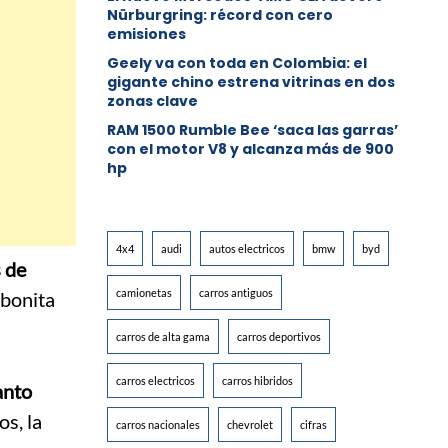
Nürburgring: récord con cero
emisiones
Geely va con toda en Colombia: el
gigante chino estrena vitrinas en dos
zonas clave
RAM 1500 Rumble Bee ‘saca las garras’
con el motor V8 y alcanza más de 900
hp
4x4
audi
autos electricos
bmw
byd
s de
camionetas
carros antiguos
 bonita
carros de alta gama
carros deportivos
carros electricos
carros hibridos
anto
s, la
carros nacionales
chevrolet
cifras