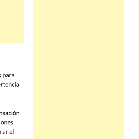
s para
ertencia
ensación
ciones
ar el