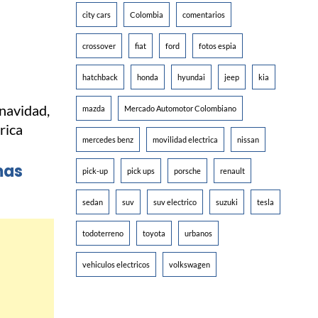
city cars
Colombia
comentarios
crossover
fiat
ford
fotos espia
hatchback
honda
hyundai
jeep
kia
mazda
Mercado Automotor Colombiano
mercedes benz
movilidad electrica
nissan
mas
pick-up
pick ups
porsche
renault
sedan
suv
suv electrico
suzuki
tesla
todoterreno
toyota
urbanos
vehiculos electricos
volkswagen